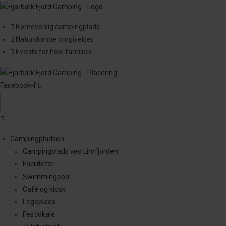
Skip
to
Børnevenlig campingplads
content
Naturskønne omgivelser
Events for hele familien
Facebook-f
Main
Menu
Campingpladsen
Campingplads ved Limfjorden
Faciliteter
Swimmingpool
Café og kiosk
Legeplads
Festlokale