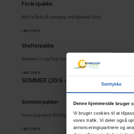
Forårspakke
Nyd foråret på camping ved Hjarbæk Fjord
Læs mere
Shelterpakke
Naturen i ro og fred, med "højt til himlen"
Læs mere
SOMMER (20/6 - 16/8)
Samtykke
Sommerpakker
Denne hjemmeside bruger c
Vi bruger cookies til at tilpas
Vores populære All Inclusive sommerpakker
vores trafik. Vi deler også 
annonceringspartnere og anal
Læs mere